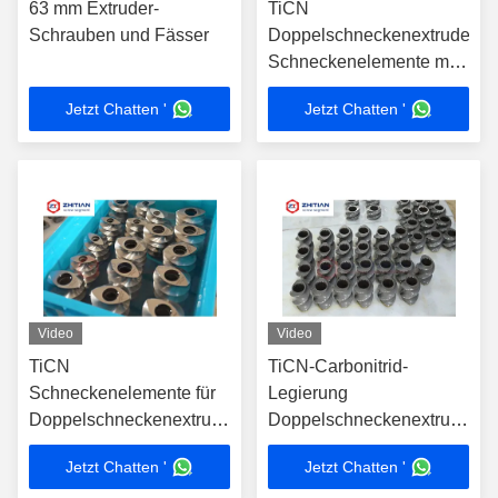
63 mm Extruder-
TiCN
Schrauben und Fässer
Doppelschneckenextruder-
Schneckenelemente mit
±0,02 mm Toleranz für
Jetzt Chatten '
Jetzt Chatten '
Verschleiß- und
Korrosionsbeständigkeit
Video
Video
TiCN
TiCN-Carbonitrid-
Schneckenelemente für
Legierung
Doppelschneckenextruder
Doppelschneckenextruder-
mit hoher
Schraubelemente mit
Jetzt Chatten '
Jetzt Chatten '
Verschleißfestigkeit HRC
Verschleiß- und