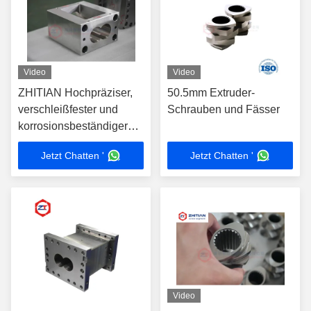
Video
Video
ZHITIAN Hochpräziser,
50.5mm Extruder-
verschleißfester und
Schrauben und Fässer
korrosionsbeständiger
Doppelschneckenextruderzylinder
Jetzt Chatten '
Jetzt Chatten '
mit
Legierungsausfütterung
Video