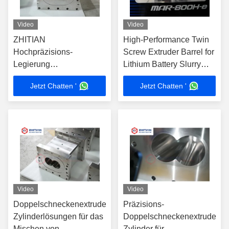
Video
Video
ZHITIAN
High-Performance Twin
Hochpräzisions-
Screw Extruder Barrel for
Legierung
Lithium Battery Slurry
Doppelschneckenextruder-
Mixing ZHITIAN ZT615
Jetzt Chatten '
Jetzt Chatten '
Zylinder für die
Nickel-Chromium Alloy &
Homogenisierung von
WR13 High-Chromium
Lithiumbatterie-Slurry
Liner
Video
Video
Doppelschneckenextruder-
Präzisions-
Zylinderlösungen für das
Doppelschneckenextruder-
Mischen von
Zylinder für