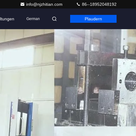
info@njzhitian.com
86--18952048192
ltungen
Plaudern
German