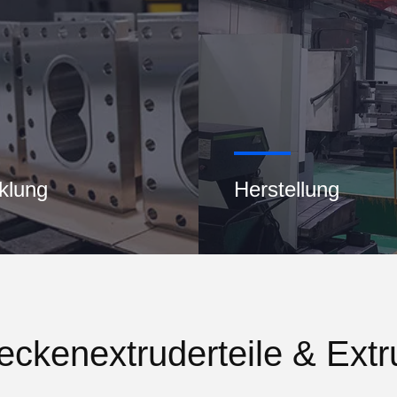
klung
Herstellung
eckenextruderteile & Ext