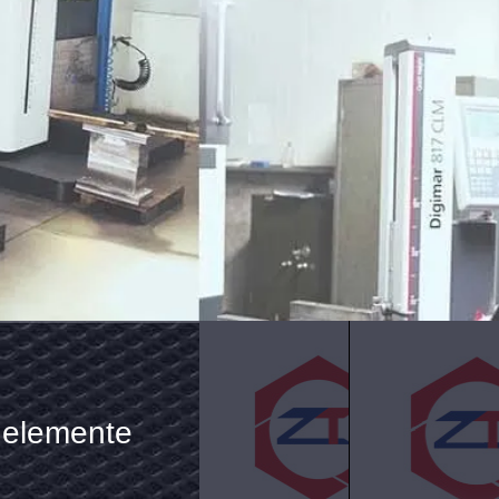
rschleißbeständige
ochdrehmoment-