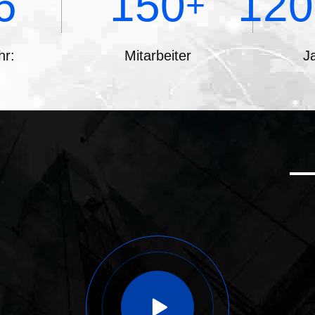
6
150
120
+
hr:
Mitarbeiter
J