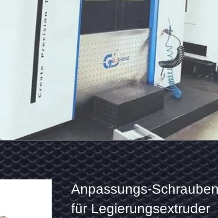
Anpassungs-
Ve
Schraubenelemente
H