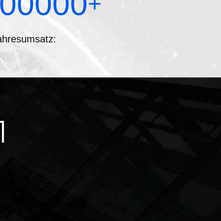
00000
+
ahresumsatz: