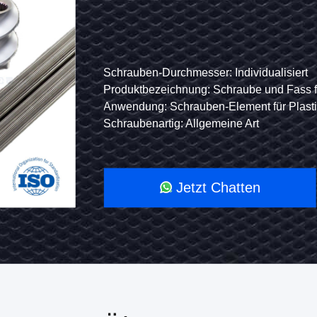
für
Ex
Legierungsextruder
Tw
Sc
bfass
Schrauben-Durchmesser: Individualisiert
es.
Produktbezeichnung: Schraube und Fass fü
fü
A101, X260 usw.
Anwendung: Schrauben-Element für Plast
Ku
 usw.
Schraubenartig: Allgemeine Art
Video