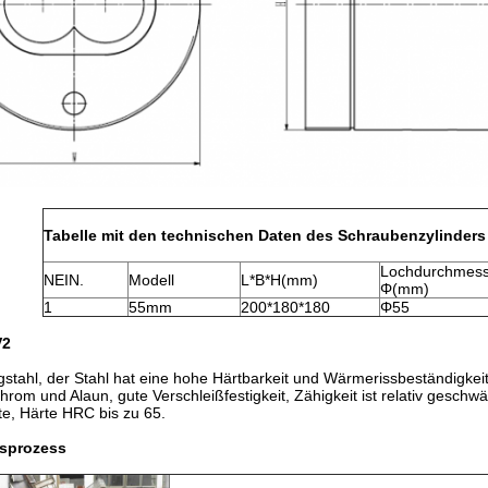
Tabelle mit den technischen Daten des Schraubenzylinders
Lochdurchmess
NEIN.
Modell
L*B*H(mm)
Φ(mm)
1
55mm
200*180*180
Φ55
V2
stahl, der Stahl hat eine hohe Härtbarkeit und Wärmerissbeständigkeit
rom und Alaun, gute Verschleißfestigkeit, Zähigkeit ist relativ geschwäc
e, Härte HRC bis zu 65.
gsprozess