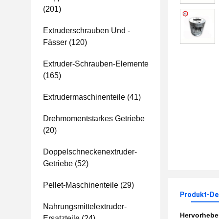
(201)
Extruderschrauben Und -
Fässer
(120)
Extruder-Schrauben-Elemente
(165)
Extrudermaschinenteile
(41)
Drehmomentstarkes Getriebe
(20)
Doppelschneckenextruder-
Getriebe
(52)
Pellet-Maschinenteile
(29)
Produkt-Det
Nahrungsmittelextruder-
Hervorheb
Ersatzteile
(24)