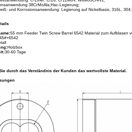
hleißanwendung: C-Liner; Cr26; Cr12MoV; W6Mo5Cr4V2;
ionsanwendung:38CrMoAla;Hac-Legierung;
hleiß- und Korrosionsanwendung: Legierung auf Nickelbasis; 316L, 30
tails
name:
55 mm Feeder Twin Screw Barrel 6542 Material zum Aufblasen von
45#+6542
tall
ung:
Holzbox
it:
30-60 Tage
ie durch das Verständnis der Kunden das wertvollste Material.
sungen