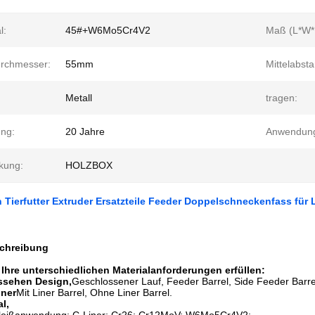
l:
45#+W6Mo5Cr4V2
Maß (L*W*
rchmesser:
55mm
Mittelabsta
Metall
tragen:
ung:
20 Jahre
Anwendun
kung:
HOLZBOX
Tierfutter Extruder Ersatzteile Feeder Doppelschneckenfass für L
chreibung
Ihre unterschiedlichen Materialanforderungen erfüllen:
ssehen Design,
Geschlossener Lauf, Feeder Barrel, Side Feeder Barrel
iner
Mit Liner Barrel, Ohne Liner Barrel.
l,