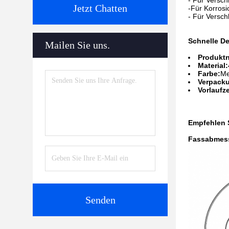
- Für Versc
Jetzt Chatten
-Für Korros
- Für Versc
Schnelle De
Mailen Sie uns.
Produkt
Material:
Farbe:
Me
Verpack
Vorlaufze
Empfehlen S
Fassabmes
Senden