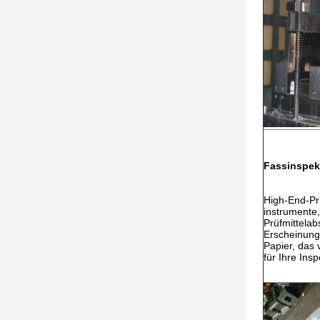
Fassinspek
High-End-Pr
instrumente,
Prüfmittelab
Erscheinung
Papier, das 
für Ihre Ins