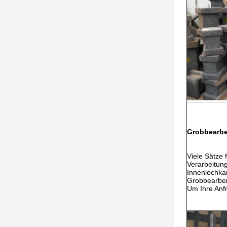
Grobbearbe
Viele Sätze f
Verarbeitun
Innenlochkan
Grobbearbei
Um Ihre Anf