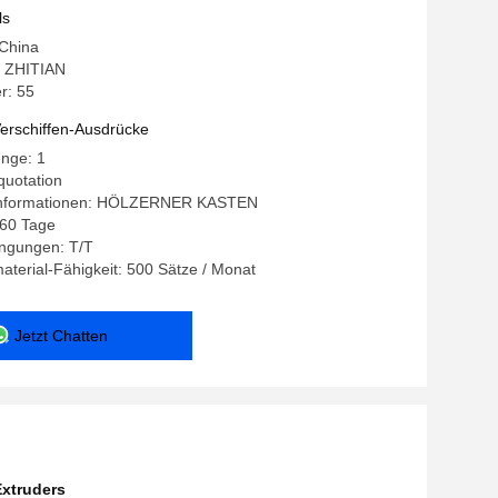
+ 6542 Materialien
ls
 China
 ZHITIAN
r: 55
erschiffen-Ausdrücke
enge: 1
quotation
Informationen: HÖLZERNER KASTEN
-60 Tage
ngungen: T/T
terial-Fähigkeit: 500 Sätze / Monat
Jetzt Chatten
Extruders