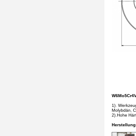
W6Mo5Cr4
1). Werkzeug
Molybdän, Ch
2).Hohe Härt
Herstellun