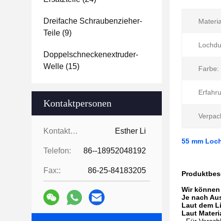
Dreifache Schraubenzieher-
Materia
Teile
(9)
Lochdu
Doppelschneckenextruder-
Welle
(15)
Farbe:
Erfahr
Kontaktpersonen
Verpac
Kontaktpersonen:
Esther Li
55 mm Loch 
Telefon:
86--18952048192
Fax::
86-25-84183205
Produktbes
Wir können 
Je nach Au
Laut dem L
Laut Materia