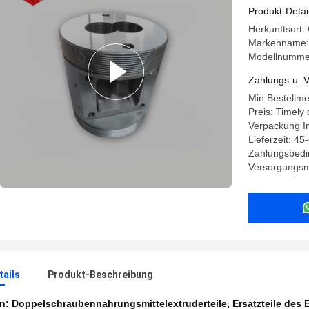
45 Stahl 
Produkt-Detai
Herkunftsort:
Markenname:
Modellnumme
Zahlungs-u. V
Min Bestellm
Preis: Timely 
Verpackung 
Lieferzeit: 45
Zahlungsbedi
Versorgungsma
ails
Produkt-Beschreibung
en:
Doppelschraubennahrungsmittelextruderteile
,
Ersatzteile des 