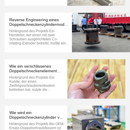
Doppelschneckenextruder. Es
überträgt Drehmoment
vomGetriebeausgangswellebis zur
kompletten Schneckenmontage
unter Beibehaltung der genauen
Reverse Engineering eines
Positionierung der
Doppelschneckenzylindermoduls
Schneckenelemente. Nach Jahren
ohne Original-CAD-
des ...
Hintergrund des Projekts Ein
Zeichnungen: Eine OEM-Ersatz-
Hersteller, der einen mit zwei
Fallstudie
Schrauben ausgerichteten Co-
rotating-Extruder betreibt, mußte ein
abgenutztes Fassmodul ersetzen, das
seit vielen Jahren ununterbrochen in
Betrieb war.Der ursprüngliche
Ausrüstungshersteller lieferte keine
technischen Zeichnungen mehr., und
Wie ein verschlissenes
...
Doppelschneckenelement
ohne Originalzeichnungen
Hintergrund des Projekts Ein
rückentwickelt wurde
Kunde, der einen
Zwillingsschraubenextrudern
betrieben hat, nutzte die
Ausrüstung seit vielen Jahren.Die
ursprünglichen technischen
Zeichnungen waren nicht mehr
verfügbar, und Ersatzteile vom
ursprünglichen
Wie wird ein
Ausrüstungsanbieter entweder
Doppelschneckenzylinder vor
schwer zu beschaffen oder nicht ...
der Lieferung geprüft? Eine
Hintergrund des Projekts Bei OEM-
Fallstudie zur
Ersatz-Doppelschraubfassern ist