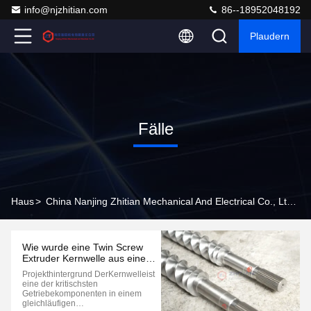
info@njzhitian.com
86--18952048192
Plaudern
Fälle
Haus
>
China Nanjing Zhitian Mechanical And Electrical Co., Ltd. Unternehmensfälle
Wie wurde eine Twin Screw
Extruder Kernwelle aus einer
gebrauchten Probe
Projekthintergrund DerKernwelleist
umgekehrt konstruiert?
eine der kritischsten
Getriebekomponenten in einem
gleichläufigen