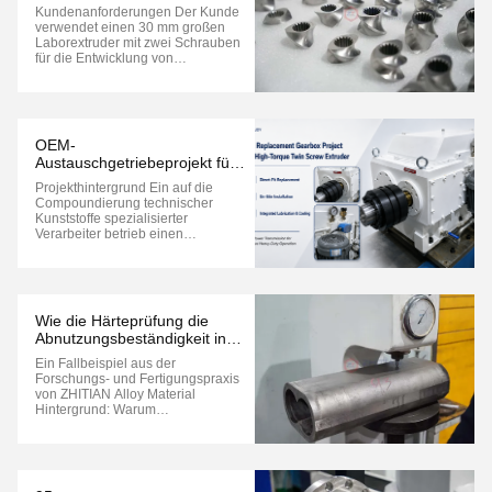
Schlammmischanwendungen
Kundenanforderungen Der Kunde
verwendet einen 30 mm großen
Laborextruder mit zwei Schrauben
für die Entwicklung von
Lithiumbatterieelektroden und
konzentriert sich dabei auf die
Prüfung von Formulierungen in
kleinem Maßstab und die
Prozessvalidierung. Zu den
OEM-
wichtigsten Anforderungen
Austauschgetriebeprojekt für
gehören: ...
einen Hochdrehmoment-Twin-
Projekthintergrund Ein auf die
Screw-Extruder
Compoundierung technischer
Kunststoffe spezialisierter
Verarbeiter betrieb einen
gleichläufigen
Doppelschneckenextruder mit
hohem Drehmoment zur
Verarbeitung von
glasfaserverstärkten Compounds
Wie die Härteprüfung die
und hochgefüllten Materialien.
Abnutzungsbeständigkeit in
Nach jahrelangem Dauerbetrieb
Twin Screw Extruder-Fässern
erhöhte der ...
Ein Fallbeispiel aus der
gewährleistet
Forschungs- und Fertigungspraxis
von ZHITIAN Alloy Material
Hintergrund: Warum
Verschleißfestigkeit bei
Doppelschneckenextrudern wichtig
ist Bei
Doppelschneckenextrusionsprozes
sen ist der Verschleiß des Zylinders