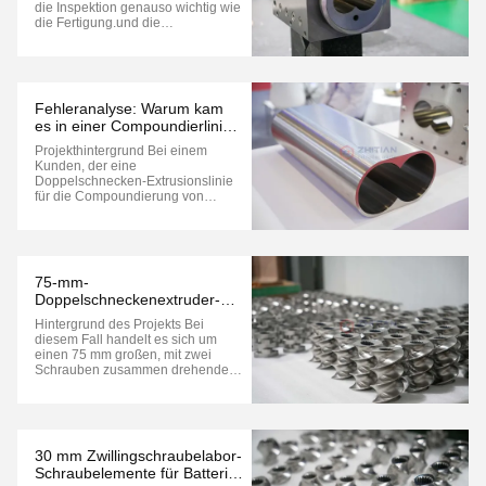
Qualitätsprüfung
die Inspektion genauso wichtig wie
die Fertigung.und die
Kompatibilität der Baugruppe
beeinflussen die
Installationsqualität und die
langfristige Extrusionsleistung.
Diese Fallstudie zeigt die
Fehleranalyse: Warum kam
Kontrollverfahren vor dem Versand,
es in einer Compoundierlinie
um ...
mit hohem Füllstoffgehalt zu
Projekthintergrund Bei einem
einem vorzeitigen Verschleiß
Kunden, der eine
der Zylinderauskleidung?
Doppelschnecken-Extrusionslinie
für die Compoundierung von
Kunststoffen mit hohem
Füllstoffgehalt betreibt, kam es zu
einem vorzeitigen Verschleiß der
Zylinderauskleidung. Der
Produktionsprozess umfasste die
75-mm-
kontinuierliche Extrusion von
Doppelschneckenextruder-
Formulierungen, ...
Schneckenelemente für
Hintergrund des Projekts Bei
Anwendungen in der
diesem Fall handelt es sich um
Lebensmittelverarbeitung
einen 75 mm großen, mit zwei
Schrauben zusammen drehenden
Extruder, der in der
Lebensmittelverarbeitung
verwendet wird, einschließlich der
kontinuierlichen Extrusion und
Vermischung von
30 mm Zwillingschraubelabor-
Lebensmittelmaterialien. Die
Schraubelemente für Batterie-
Produktionsprozesse: ...