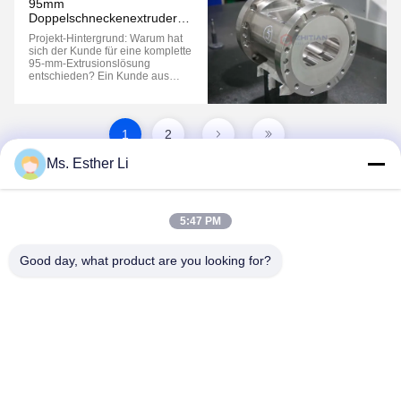
95mm
einer der kritischsten Faktoren, der
Doppelschneckenextruder
sich auf die Ger...
Komplettbauteile Gehäuse |
Projekt-Hintergrund: Warum hat
Anwendung in der
sich der Kunde für eine komplette
Lebensmittelindustrie
95-mm-Extrusionslösung
entschieden? Ein Kunde aus
Amerika benötigte einen
kompletten Satz von 95-mm-
Doppelschneckenextruder-
Komponenten für eine
1
2
Lebensmittelverarbeitungsanwend
ung, einschließlich:
Ms. Esther Li
Doppelschnecken-Zylinder
Getriebe ...
5:47 PM
Good day, what product are you looking for?
Nanjing Zhitian Mechanical And Electrical Co.,
Ltd.
info@njzhitian.com
86--18952048192
Tianyuan-Gemeinschaft, Chunhua-Straße, Jiangning-