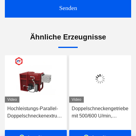
Senden
Ähnliche Erzeugnisse
Video
Video
Hochleistungs-Parallel-
Doppelschneckengetriebe
Doppelschneckenextruder
mit 500/600 U/min,
zerteilt Drehmoment 860 -
Extruder-Maschinen-
875N.M TDSN-Getriebe
Plastik 30 - 37KW-