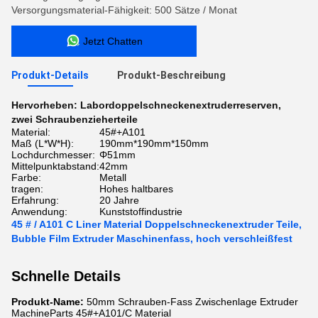
Versorgungsmaterial-Fähigkeit: 500 Sätze / Monat
Jetzt Chatten
Produkt-Details
Produkt-Beschreibung
Hervorheben:
Labordoppelschneckenextruderreserven
,
zwei Schraubenzieherteile
Material:
45#+A101
Maß (L*W*H):
190mm*190mm*150mm
Lochdurchmesser:
Φ51mm
Mittelpunktabstand:
42mm
Farbe:
Metall
tragen:
Hohes haltbares
Erfahrung:
20 Jahre
Anwendung:
Kunststoffindustrie
45 # / A101 C Liner Material Doppelschneckenextruder Teile,
Bubble Film Extruder Maschinenfass, hoch verschleißfest
Schnelle Details
Produkt-Name:
50mm Schrauben-Fass Zwischenlage Extruder
MachineParts 45#+A101/C Material