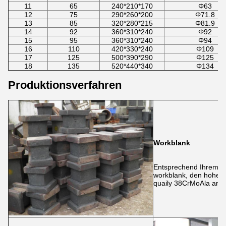
11
65
240*210*170
Φ63
12
75
290*260*200
Φ71.8
13
85
320*280*215
Φ81.9
14
92
360*310*240
Φ92
15
95
360*310*240
Φ94
16
110
420*330*240
Φ109
17
125
500*390*290
Φ125
18
135
520*440*340
Φ134
Produktionsverfahren
Workblank
Entsprechend Ihrem A
workblank, den hohen 
quaily 38CrMoAla an.