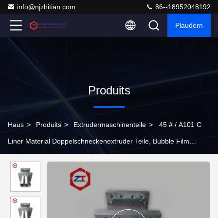
info@njzhitian.com
86--18952048192
Plaudern
Produits
Haus
>
Produits
>
Extrudermaschinenteile
>
45 # / A101 C
Liner Material Doppelschneckenextruder Teile, Bubble Film
Extruder Maschinenfass, hoch verschleißfest