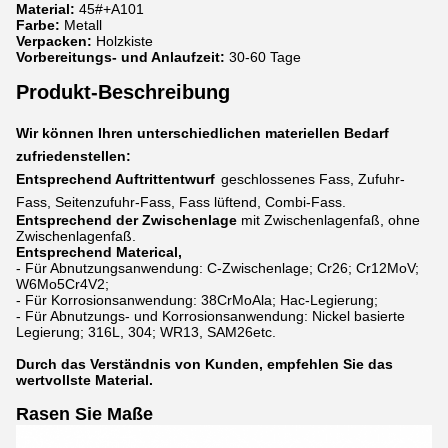
Material:
45#+A101
Farbe:
Metall
Verpacken:
Holzkiste
Vorbereitungs- und Anlaufzeit:
30-60 Tage
Produkt-Beschreibung
Wir können Ihren unterschiedlichen materiellen Bedarf
zufriedenstellen:
Entsprechend Auftrittentwurf
geschlossenes Fass, Zufuhr-
Fass, Seitenzufuhr-Fass, Fass lüftend, Combi-Fass.
Entsprechend der Zwischenlage
mit Zwischenlagenfaß, ohne
Zwischenlagenfaß.
Entsprechend Materical,
- Für Abnutzungsanwendung: C-Zwischenlage; Cr26; Cr12MoV;
W6Mo5Cr4V2;
- Für Korrosionsanwendung: 38CrMoAla; Hac-Legierung;
- Für Abnutzungs- und Korrosionsanwendung: Nickel basierte
Legierung; 316L, 304; WR13, SAM26etc.
Durch das Verständnis von Kunden, empfehlen Sie das
wertvollste Material.
Rasen Sie Maße