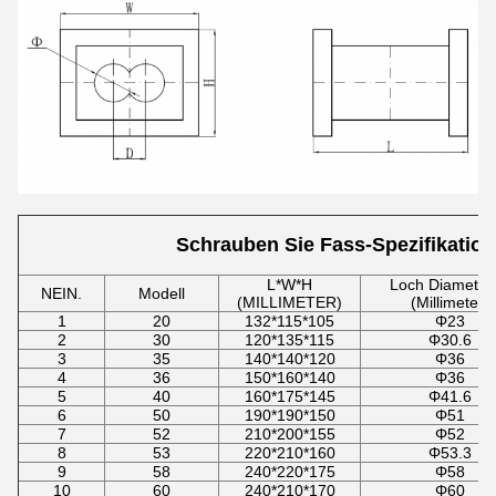
Schrauben Sie Fass-Spezifikation
L*W*H
Loch Diameter
NEIN.
Modell
(MILLIMETER)
(Millimeter)
1
20
132*115*105
Φ23
2
30
120*135*115
Φ30.6
3
35
140*140*120
Φ36
4
36
150*160*140
Φ36
5
40
160*175*145
Φ41.6
6
50
190*190*150
Φ51
7
52
210*200*155
Φ52
8
53
220*210*160
Φ53.3
9
58
240*220*175
Φ58
10
60
240*210*170
Φ60