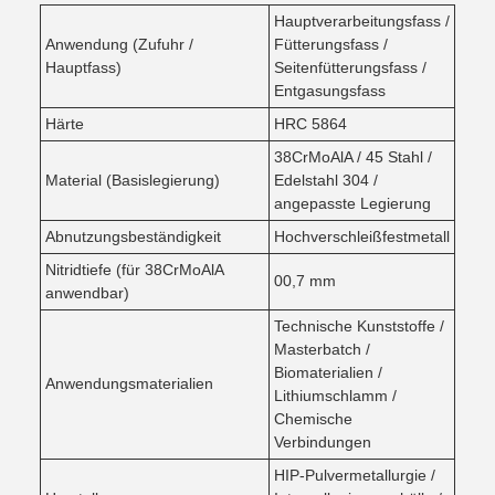
Hauptverarbeitungsfass /
Anwendung (Zufuhr /
Fütterungsfass /
Hauptfass)
Seitenfütterungsfass /
Entgasungsfass
Härte
HRC 58­64
38CrMoAlA / 45 Stahl /
Material (Basislegierung)
Edelstahl 304 /
angepasste Legierung
Abnutzungsbeständigkeit
Hochverschleißfestmetall
Nitridtiefe (für 38CrMoAlA
00,7 mm
anwendbar)
Technische Kunststoffe /
Masterbatch /
Biomaterialien /
Anwendungsmaterialien
Lithiumschlamm /
Chemische
Verbindungen
HIP-Pulvermetallurgie /