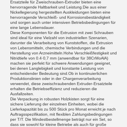
Ersatzteile für Zweischrauben-Extruder bieten eine
hervorragende Haltbarkeit und Leistung.Die aus einer
Nickellegierung hergestellten Auskleidungen bieten eine
hervorragende Verschleiß- und Korrosionsbeständigkeit
und sorgen auch unter intensiven Betriebsbedingungen für
eine lange Lebensdauer.
Diese Komponenten für die Extrusion mit zwei Schrauben
sind ideal für eine Vielzahl von industriellen Szenarien,
darunter die Verarbeitung von Kunststoffen, die Extrusion
von Lebensmitteln, chemische Verbindungen und die
Herstellung von Arzneimitteln.Hohe Verschleißfestigkeit und
Nitridtiefe von 0.4·0,7 mm (anwendbar für 38CrMoAlA)
machen sie perfekt für schwere Anwendungen geeignet,
bei denen Langlebigkeit und konstante Leistung von
entscheidender Bedeutung sind.Ob in kontinuierlichen
Produktionslinien oder in der Chargenverarbeitung
verwendet, diese zweischraubenden Extruder-Ersatzteile
erhalten die Betriebseffizienz und reduzieren die
Ausfallzeiten.
Die Verpackung in robusten Holzkisten sorgt für eine
sichere Lieferung der einzelnen Einheiten, wobei die
Lieferkapazität bis zu 500 Stück pro Monat erreicht.je nach
Auftragsspezifikation, mit flexiblen Zahlungsbedingungen
per T/T. Die Mindestbestellmenge beträgt nur ein Set, so
dass sie sowohl für kleine Betriebe als auch für große