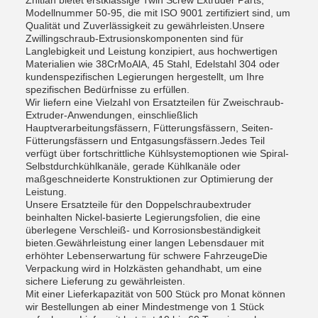
Zhitian bietet erstklassige Twin Screw Extruder Parts,
Modellnummer 50-95, die mit ISO 9001 zertifiziert sind, um
Qualität und Zuverlässigkeit zu gewährleisten.Unsere
Zwillingschraub-Extrusionskomponenten sind für
Langlebigkeit und Leistung konzipiert, aus hochwertigen
Materialien wie 38CrMoAlA, 45 Stahl, Edelstahl 304 oder
kundenspezifischen Legierungen hergestellt, um Ihre
spezifischen Bedürfnisse zu erfüllen.
Wir liefern eine Vielzahl von Ersatzteilen für Zweischraub-
Extruder-Anwendungen, einschließlich
Hauptverarbeitungsfässern, Fütterungsfässern, Seiten-
Fütterungsfässern und Entgasungsfässern.Jedes Teil
verfügt über fortschrittliche Kühlsystemoptionen wie Spiral-
Selbstdurchkühlkanäle, gerade Kühlkanäle oder
maßgeschneiderte Konstruktionen zur Optimierung der
Leistung.
Unsere Ersatzteile für den Doppelschraubextruder
beinhalten Nickel-basierte Legierungsfolien, die eine
überlegene Verschleiß- und Korrosionsbeständigkeit
bieten.Gewährleistung einer langen Lebensdauer mit
erhöhter Lebenserwartung für schwere FahrzeugeDie
Verpackung wird in Holzkästen gehandhabt, um eine
sichere Lieferung zu gewährleisten.
Mit einer Lieferkapazität von 500 Stück pro Monat können
wir Bestellungen ab einer Mindestmenge von 1 Stück