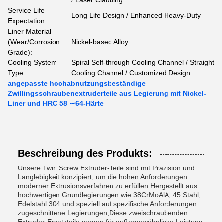
/ Laser Cladding
Service Life
Long Life Design / Enhanced Heavy-Duty
Expectation:
Liner Material
(Wear/Corrosion
Nickel-based Alloy
Grade):
Cooling System
Spiral Self-through Cooling Channel / Straight
Type:
Cooling Channel / Customized Design
angepasste hochabnutzungsbeständige
Zwillingsschraubenextruderteile aus Legierung mit Nickel-
Liner und HRC 58 ∼64-Härte
Beschreibung des Produkts:
Unsere Twin Screw Extruder-Teile sind mit Präzision und
Langlebigkeit konzipiert, um die hohen Anforderungen
moderner Extrusionsverfahren zu erfüllen.Hergestellt aus
hochwertigen Grundlegierungen wie 38CrMoAlA, 45 Stahl,
Edelstahl 304 und speziell auf spezifische Anforderungen
zugeschnittene Legierungen,Diese zweischraubenden
Extruder-Ersatzteile sorgen für außergewöhnliche Leistung