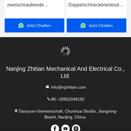
zweischraubende
Doppelschneckenextruder-
Extruderfässer zur
Schneckenelemente für
stabilen
globale Extrusionssysteme
Jetzt Chatten
Jetzt Chatten
Temperaturregelung
Nanjing Zhitian Mechanical And Electrical Co.,
Ltd.
info@njzhitian.com
86--18952048192
Tianyuan-Gemeinschaft, Chunhua-Straße, Jiangning-
Bezirk, Nanjing, China.