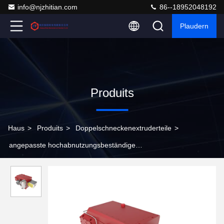
info@njzhitian.com
86--18952048192
Plaudern
Produits
Haus
>
Produits
>
Doppelschneckenextruderteile
>
angepasste hochabnutzungsbeständige
Zwillingsschraubenextruderteile aus Legierung mit Nickel-Liner
und HRC 58 ∼64-Härte