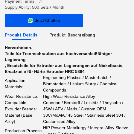
Payment Terms: T/T
Supply Ability: 500 Sets / Month
Jetzt Chatten
Produkt-Details
Produkt-Beschreibung
Hervorheben:
Teile für Trennschrauben aus hochverschleißfähiger
Legierung
,
Ersatzteile für Extruder aus Legierungen auf Nickelbasis
,
Ersatzteile für Härte-Extruder HRC 58­64
Engineering Plastics / Masterbatch /
Application
Biomaterials / Lithium Slurry / Chemical
Materials:
Compounds
Wear Resistance:
High Wear Resistance Alloy
Compatible
Coperion / Berstorff / Leistritz / Theysohn /
Extruder Brands:
JSW / APV / Maris / Custom OEM
Material (Base
38CrMoAlA / 45 Steel / Stainless Steel 304 /
Alloy):
Customized Alloy
HIP Powder Metallurgy / Integral Alloy Sleeve
Production Process: