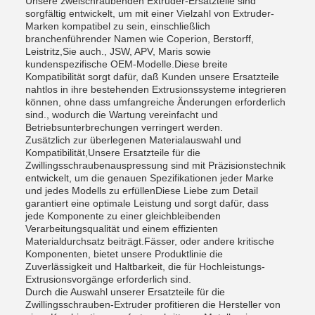
Unsere zweischraubenden Extruder-Ersatzteile sind
sorgfältig entwickelt, um mit einer Vielzahl von Extruder-
Marken kompatibel zu sein, einschließlich
branchenführender Namen wie Coperion, Berstorff,
Leistritz,Sie auch., JSW, APV, Maris sowie
kundenspezifische OEM-Modelle.Diese breite
Kompatibilität sorgt dafür, daß Kunden unsere Ersatzteile
nahtlos in ihre bestehenden Extrusionssysteme integrieren
können, ohne dass umfangreiche Änderungen erforderlich
sind., wodurch die Wartung vereinfacht und
Betriebsunterbrechungen verringert werden.
Zusätzlich zur überlegenen Materialauswahl und
Kompatibilität,Unsere Ersatzteile für die
Zwillingsschraubenauspressung sind mit Präzisionstechnik
entwickelt, um die genauen Spezifikationen jeder Marke
und jedes Modells zu erfüllenDiese Liebe zum Detail
garantiert eine optimale Leistung und sorgt dafür, dass
jede Komponente zu einer gleichbleibenden
Verarbeitungsqualität und einem effizienten
Materialdurchsatz beiträgt.Fässer, oder andere kritische
Komponenten, bietet unsere Produktlinie die
Zuverlässigkeit und Haltbarkeit, die für Hochleistungs-
Extrusionsvorgänge erforderlich sind.
Durch die Auswahl unserer Ersatzteile für die
Zwillingsschrauben-Extruder profitieren die Hersteller von