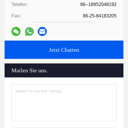
Telefon:
86--18952048192
Fax::
86-25-84183205
Jetzt Chatten
Mailen Sie uns.