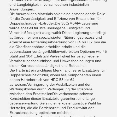
und Langlebigkeit in verschiedenen industriellen
Anwendungen..
Die Auswahl des Materials spielt eine entscheidende Rolle
für die Zuverlässigkeit und Effizienz von Ersatzteilen für
Doppelschrauben-Extruder.Die 38CrMoAlA-Legierung
wurde speziell für ihre überlegene Festigkeit und
Verschleißfestigkeit ausgewählt.Diese Legierung unterliegt
außerdem einem spezialisierten Nitrierungsprozess und
erreicht eine Nitrierungsabdeckung von 0,4 bis 0,7 mm.die
die Oberflächenhärte erheblich erhöht und die
Lebensdauer verlängertMittlerweile bieten Optionen wie 45
Stahl und 304 Edelstahl Vielseitigkeit für verschiedene
Verarbeitungsbedürfnisse und Umweltbedingungen und
bieten Korrosionsbeständigkeit und Robustheit.
Die Härte ist ein wichtiges Merkmal unserer Ersatzteile für
Doppelschraubextruder, wobei alle Komponenten einen
hohen Härtebereich von HRC 58 bis 64
aufweisen.Verringerung der Ausfallzeiten und der
Wartungskosten durch Verlängerung der Intervalle
zwischen den ErsatzteilenDie verbesserte schwere
Konstruktion dieser Ersatzteile garantiert eine lange
Lebenserwartung.Sie sind eine kostengünstige Wahl für
Hersteller, die die Betriebszeit und Produktivität der
Extrusionsleitung optimieren möchten..