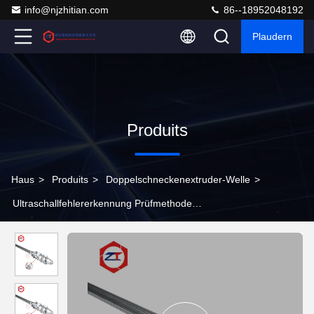
info@njzhitian.com
86--18952048192
Plaudern
Produits
Haus
>
Produits
>
Doppelschneckenextruder-Welle
>
Ultraschallfehlererkennung Prüfmethode
Zwillingschraubersatzteile hohe Präzision für die Ausgabe