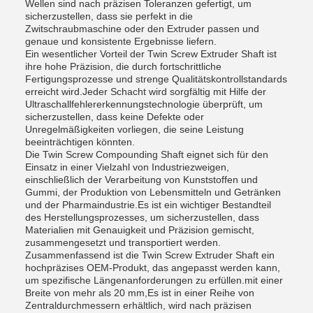
Wellen sind nach präzisen Toleranzen gefertigt, um
sicherzustellen, dass sie perfekt in die
Zwitschraubmaschine oder den Extruder passen und
genaue und konsistente Ergebnisse liefern.
Ein wesentlicher Vorteil der Twin Screw Extruder Shaft ist
ihre hohe Präzision, die durch fortschrittliche
Fertigungsprozesse und strenge Qualitätskontrollstandards
erreicht wird.Jeder Schacht wird sorgfältig mit Hilfe der
Ultraschallfehlererkennungstechnologie überprüft, um
sicherzustellen, dass keine Defekte oder
Unregelmäßigkeiten vorliegen, die seine Leistung
beeinträchtigen könnten.
Die Twin Screw Compounding Shaft eignet sich für den
Einsatz in einer Vielzahl von Industriezweigen,
einschließlich der Verarbeitung von Kunststoffen und
Gummi, der Produktion von Lebensmitteln und Getränken
und der Pharmaindustrie.Es ist ein wichtiger Bestandteil
des Herstellungsprozesses, um sicherzustellen, dass
Materialien mit Genauigkeit und Präzision gemischt,
zusammengesetzt und transportiert werden.
Zusammenfassend ist die Twin Screw Extruder Shaft ein
hochpräzises OEM-Produkt, das angepasst werden kann,
um spezifische Längenanforderungen zu erfüllen.mit einer
Breite von mehr als 20 mm,Es ist in einer Reihe von
Zentraldurchmessern erhältlich, wird nach präzisen