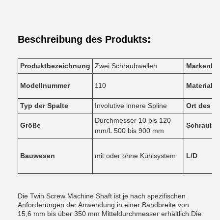
Beschreibung des Produkts:
Produktbezeichnung
Zwei Schraubwellen
Markenbe
Modellnummer
110
Material
Typ der Spalte
Involutive innere Spline
Ort des U
Durchmesser 10 bis 120
Größe
Schraubk
mm/L 500 bis 900 mm
Bauwesen
mit oder ohne Kühlsystem
L/D
Die Twin Screw Machine Shaft ist je nach spezifischen
Anforderungen der Anwendung in einer Bandbreite von
15,6 mm bis über 350 mm Mitteldurchmesser erhältlich.Die