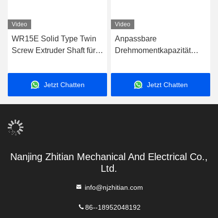
Video
Video
WR15E Solid Type Twin
Anpassbare
lle
Screw Extruder Shaft für
Drehmomentkapazität
eine doppelte
WR15E Extruderwelle für
Extrusionsleistung
industrielle Anwendungen
Jetzt Chatten
Jetzt Chatten
Nanjing Zhitian Mechanical And Electrical Co.,
Ltd.
info@njzhitian.com
86--18952048192