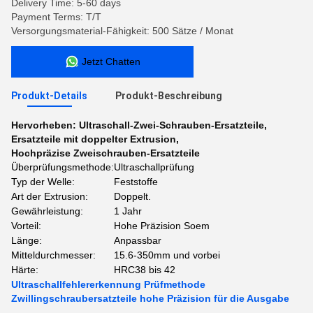
Delivery Time: 5-60 days
Payment Terms: T/T
Versorgungsmaterial-Fähigkeit: 500 Sätze / Monat
Jetzt Chatten
Produkt-Details
Produkt-Beschreibung
Hervorheben:
Ultraschall-Zwei-Schrauben-Ersatzteile
,
Ersatzteile mit doppelter Extrusion
,
Hochpräzise Zweischrauben-Ersatzteile
Überprüfungsmethode:
Ultraschallprüfung
Typ der Welle:
Feststoffe
Art der Extrusion:
Doppelt.
Gewährleistung:
1 Jahr
Vorteil:
Hohe Präzision Soem
Länge:
Anpassbar
Mitteldurchmesser:
15.6-350mm und vorbei
Härte:
HRC38 bis 42
Ultraschallfehlererkennung Prüfmethode
Zwillingschraubersatzteile hohe Präzision für die Ausgabe