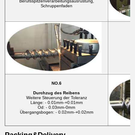
Berufsspitzenverarbeitungsausrüstung,
Schruppenfaden
E
NO.6
Durchzug des Reibens
Weitere Steuerung der Toleranz
Länge: - 0.01mm-+0.01mm
Od: - 0.03mm-0mm
Übergangsbogen: - 0.02mm-+0.02mm
Packing&Delivery