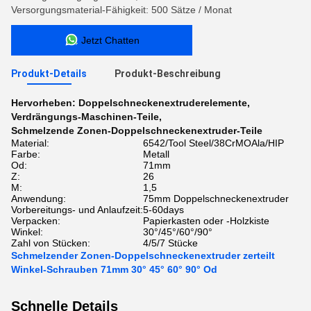
Versorgungsmaterial-Fähigkeit: 500 Sätze / Monat
Jetzt Chatten
Produkt-Details
Produkt-Beschreibung
Hervorheben:
Doppelschneckenextruderelemente
,
Verdrängungs-Maschinen-Teile
,
Schmelzende Zonen-Doppelschneckenextruder-Teile
Material:
6542/Tool Steel/38CrMOAla/HIP
Farbe:
Metall
Od:
71mm
Z:
26
M:
1,5
Anwendung:
75mm Doppelschneckenextruder
Vorbereitungs- und Anlaufzeit:
5-60days
Verpacken:
Papierkasten oder -Holzkiste
Winkel:
30°/45°/60°/90°
Zahl von Stücken:
4/5/7 Stücke
Schmelzender Zonen-Doppelschneckenextruder zerteilt
Winkel-Schrauben 71mm 30° 45° 60° 90° Od
Schnelle Details