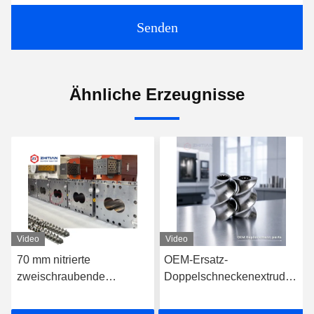
Senden
Ähnliche Erzeugnisse
Video
Video
70 mm nitrierte
OEM-Ersatz-
zweischraubende
Doppelschneckenextruder-
Extruderfässer zur
Schneckenelemente für
stabilen
globale Extrusionssysteme