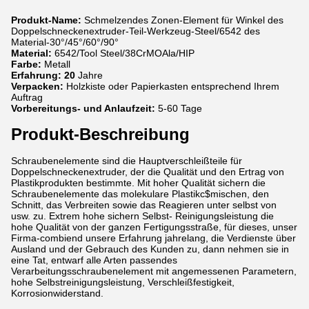
Produkt-Name:
Schmelzendes Zonen-Element für Winkel des
Doppelschneckenextruder-Teil-Werkzeug-Steel/6542 des
Material-30°/45°/60°/90°
Material:
6542/Tool Steel/38CrMOAla/HIP
Farbe:
Metall
Erfahrung: 20
Jahre
Verpacken:
Holzkiste oder Papierkasten entsprechend Ihrem
Auftrag
Vorbereitungs- und Anlaufzeit:
5-60 Tage
Produkt-Beschreibung
Schraubenelemente sind die Hauptverschleißteile für
Doppelschneckenextruder, der die Qualität und den Ertrag von
Plastikprodukten bestimmte. Mit hoher Qualität sichern die
Schraubenelemente das molekulare Plastikc$mischen, den
Schnitt, das Verbreiten sowie das Reagieren unter selbst von
usw. zu. Extrem hohe sichern Selbst- Reinigungsleistung die
hohe Qualität von der ganzen Fertigungsstraße, für dieses, unser
Firma-combiend unsere Erfahrung jahrelang, die Verdienste über
Ausland und der Gebrauch des Kunden zu, dann nehmen sie in
eine Tat, entwarf alle Arten passendes
Verarbeitungsschraubenelement mit angemessenen Parametern,
hohe Selbstreinigungsleistung, Verschleißfestigkeit,
Korrosionwiderstand.