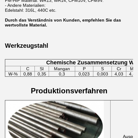
PM-HIP Material: WR13, WR14, CPM10V, CPM9V.
- Andere Materialien:
Edelstahl: 316L, 440C etc.
Durch das Verständnis von Kunden, empfehlen Sie das
wertvollste Material.
Werkzeugstahl
Chemische Zusammensetzung W
C
SI
Mangan
P
S
Cr
MO
W-%
0,88
0,35
0,3
0,023
0,003
4,03
4,81
Produktionsverfahren
Ausgewä