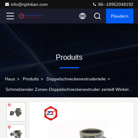
info@njzhitian.com
86--18952048192
Plaudern
Produits
Haus
>
Produits
>
Doppelschneckenextruderteile
>
Schmelzender Zonen-Doppelschneckenextruder zerteilt Winkel-
Schrauben 71mm 30° 45° 60° 90° Od