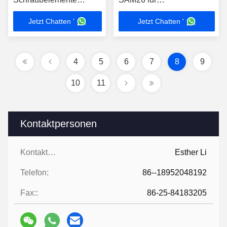
Segmente
Zwillingschraubenextruder
Jetzt Chatten '
Jetzt Chatten '
WR13/SAM26
Hochleistung
4
5
6
7
8
9
10
11
Kontaktpersonen
Kontaktpersonen:
Esther Li
Telefon:
86--18952048192
Fax::
86-25-84183205