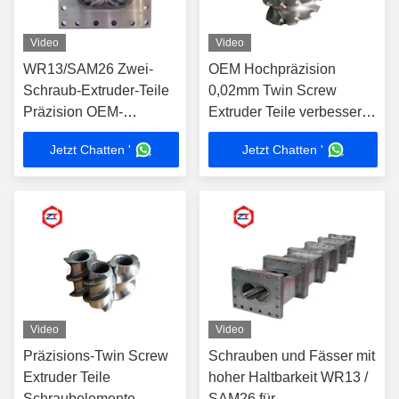
Video
Video
WR13/SAM26 Zwei-
OEM Hochpräzision
Schraub-Extruder-Teile
0,02mm Twin Screw
Präzision OEM-
Extruder Teile verbessern
zertifizierte
Sie Ihre Produktionslinie
Jetzt Chatten '
Jetzt Chatten '
Schraubfassfässer
Video
Video
Präzisions-Twin Screw
Schrauben und Fässer mit
Extruder Teile
hoher Haltbarkeit WR13 /
Schraubelemente
SAM26 für