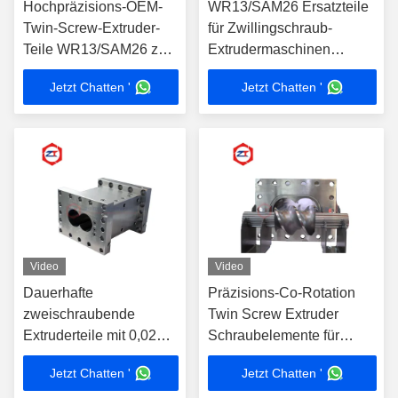
Hochpräzisions-OEM-
WR13/SAM26 Ersatzteile
Twin-Screw-Extruder-
für Zwillingschraub-
Teile WR13/SAM26 zum
Extrudermaschinen
Vorteil der Twin-Screw-
Anpassungsmöglichkeiten
Jetzt Chatten '
Jetzt Chatten '
Extrusionsmaschine
WR13/SAM26
Video
Video
Dauerhafte
Präzisions-Co-Rotation
zweischraubende
Twin Screw Extruder
Extruderteile mit 0,02
Schraubelemente für
mm Toleranz
anspruchsvolle
Jetzt Chatten '
Jetzt Chatten '
Anwendungen