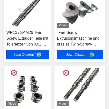
Video
WR13 / SAM26 Twin
Twin-Screw-
Screw Extruder Teile mit
Extrusionsmaschine und
Toleranzen von 0,02 mm
präzise Twin-Screw-
und Mitteldurchmesser
Extrusionskomponenten
Jetzt Chatten '
Jetzt Chatten '
von 15,6-350 mm und
mit Toleranzen von 0,02
mehr
mm
Video
Video