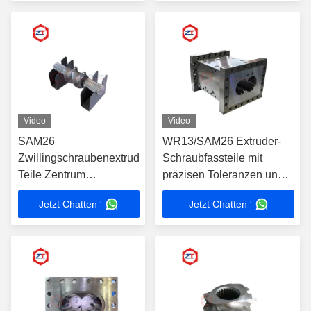
Video
Video
SAM26
WR13/SAM26 Extruder-
Zwillingschraubenextruder-
Schraubfassteile mit
Teile Zentrum
präzisen Toleranzen und
Durchmesser 15,6-350
vielseitigen
Jetzt Chatten '
Jetzt Chatten '
mm
Mitteldurchmesser