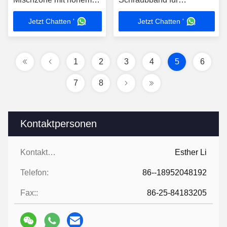
Scheren
Ingenieurkunststoffe
Jetzt Chatten '
Jetzt Chatten '
1
2
3
4
5
6
7
8
Kontaktpersonen
Kontaktpersonen:
Esther Li
Telefon:
86--18952048192
Fax::
86-25-84183205