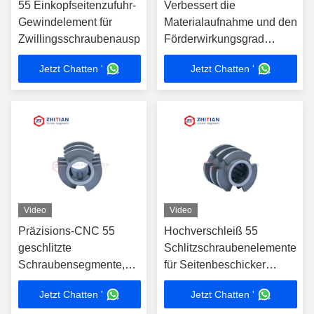
55 Einkopfseitenzufuhr-
Verbessert die
Gewindelement für
Materialaufnahme und den
Zwillingsschraubenauspresser
Förderwirkungsgrad
Doppelschneckenextruder
Jetzt Chatten '
Jetzt Chatten '
Ersatzteile Härte HRC 56–
60
Video
Video
Präzisions-CNC 55
Hochverschleiß 55
geschlitzte
Schlitzschraubenelemente
Schraubensegmente,
für Seitenbeschicker
Seitenbeschickung
nitriert und poliert
Jetzt Chatten '
Jetzt Chatten '