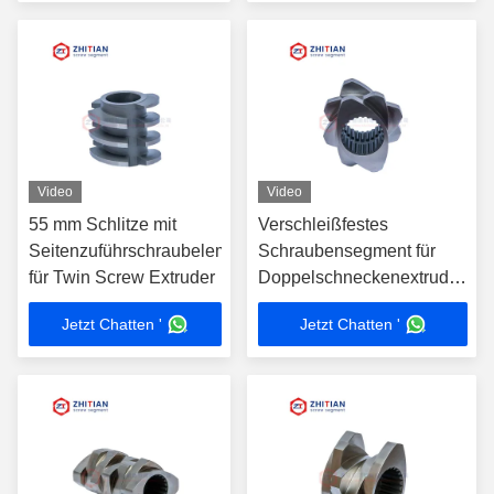
Video
Video
55 mm Schlitze mit
Verschleißfestes
Seitenzuführschraubelementen
Schraubensegment für
für Twin Screw Extruder
Doppelschneckenextruder
mit HIP-Legierungsstahl
Jetzt Chatten '
Jetzt Chatten '