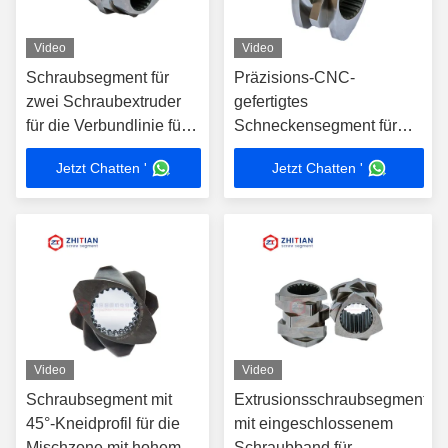
Video
Video
Schraubsegment für
Präzisions-CNC-
zwei Schraubextruder
gefertigtes
für die Verbundlinie für
Schneckensegment für
Kunststoffe
Gleichlaufextruder
Jetzt Chatten '
Jetzt Chatten '
Video
Video
Schraubsegment mit
Extrusionsschraubsegment
45°-Kneidprofil für die
mit eingeschlossenem
Mischzone mit hohem
Schraubband für