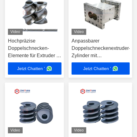
Video
Video
Hochpräzise
Anpassbarer
Doppelschnecken-
Doppelschneckenextruder-
Elemente für Extruder -
Zylinder mit
Anpassbar
verschiedenen Liner-
Jetzt Chatten '
Jetzt Chatten '
Legierungen und -Größen
Verschleißfeste Liner-
Legierungen
Präzisionsgrößen
Video
Video