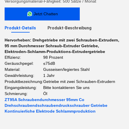
Versorgungsmaterial-Fähigkeit: 500 Sätze / Monat
Jetzt Chatten
Produkt-Details
Produkt-Beschreibung
Hervorheben:
Drehgetriebe mit zwei Schrauben-Extrudern
,
95 mm Durchmesser Schraub-Extruder Getriebe
,
Elektroden-Schlamm-Produktions-Extrudergetriebe
Effizienz:
98 Prozent
Geräuschpegel:
≤75dB
Material:
Gusseisen/legiertes Stahl
Gewährleistung:
1 Jahr
Produktbezeichnung:
Getriebe mit zwei Schrauben-Extrudern
Eingangsleistung:
Bitte kontaktieren Sie uns
Schmierung:
Öl
ZT95A Schraubendurchmesser 95mm Co
Drehschraubendschraubendruckschrauber Getriebe
Kontinuierliche Elektrode Schlammproduktion