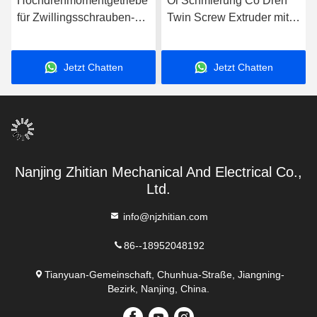
Hochdrehmomentgetriebe
Öl Schmierung Co Dreh
für Zwillingsschrauben-
Twin Screw Extruder mit
Extruder
Bitte kontaktieren Sie uns
Eingangsleistung
Jetzt Chatten
Jetzt Chatten
Nanjing Zhitian Mechanical And Electrical Co.,
Ltd.
info@njzhitian.com
86--18952048192
Tianyuan-Gemeinschaft, Chunhua-Straße, Jiangning-
Bezirk, Nanjing, China.