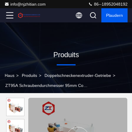
info@njzhitian.com
86--18952048192
Plaudern
Produits
Haus
>
Produits
>
Doppelschneckenextruder-Getriebe
>
ZT95A Schraubendurchmesser 95mm Co
Drehschraubendschraubendruckschrauber Getriebe
Kontinuierliche Elektrode Schlammproduktion