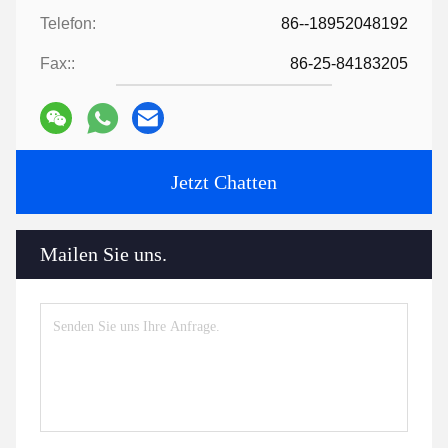
Telefon:
86--18952048192
Fax::
86-25-84183205
Jetzt Chatten
Mailen Sie uns.