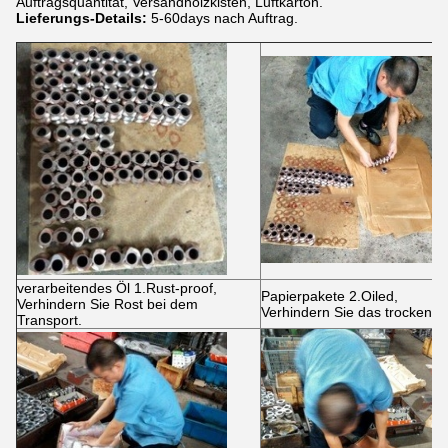
Auftragsquantität, Versandholzkisten, Luftkarton.
Lieferungs-Details:
5-60days nach Auftrag.
verarbeitendes Öl 1.Rust-proof,
Papierpakete 2.Oiled,
Verhindern Sie Rost bei dem
Verhindern Sie das trockene 
Transport.