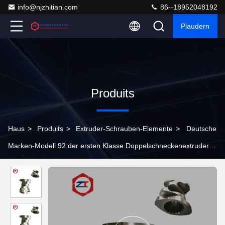
info@njzhitian.com
86--18952048192
Plaudern
Produits
Haus
>
Produits
>
Extruder-Schrauben-Elemente
>
Deutsche
Marken-Modell 92 der ersten Klasse Doppelschneckenextruder-
Teile Stainess-Stahl-440C