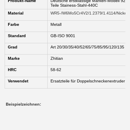
Produkt-Name
Deutsche erstklassige Marken-Modell 92 
Teile Stainess-Stahl-440C
Material
WR5-/W6Mo5Cr4V2/1.2379/1.4114/Nickell
Farbe
Metall
Standard
GB-ISO 9001
Grad
Art 20/30/35/40/52/65/75/85/95/120/135
Marke
Zhitian
HRC
58-62
Verwendet
Ersatzteile für Doppelschneckenextruder
Beispielzeichnen: