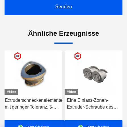
Senden
Ähnliche Erzeugnisse
Video
Video
e
Eine Einlass-Zonen-
Umgekehrter Knetblock
Extruder-Schraube des
Extruderschneckenelemente
Kopf-SK, Extruder-
Bimetallschnecke mit
Maschine zerteilt 62.4mm
intensivem Scherdesign
Jetzt Chatten
Jetzt Chatten