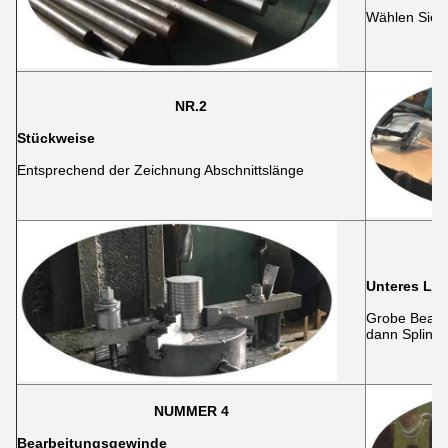
Wählen Sie h
NR.2
Stückweise
Entsprechend der Zeichnung Abschnittslänge
Unteres Loc
Grobe Bearb
dann Spline 
NUMMER 4
Bearbeitungsgewinde