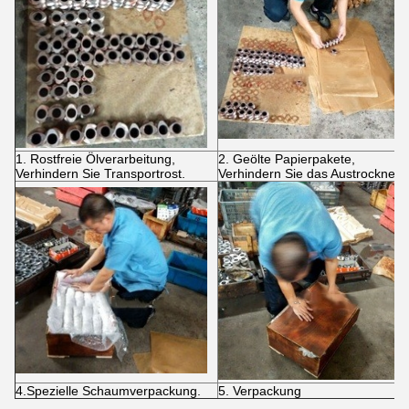
1. Rostfreie Ölverarbeitung,
2. Geölte Papierpakete,
Verhindern Sie Transportrost.
Verhindern Sie das Austrocknen 
4.Spezielle Schaumverpackung.
5. Verpackung