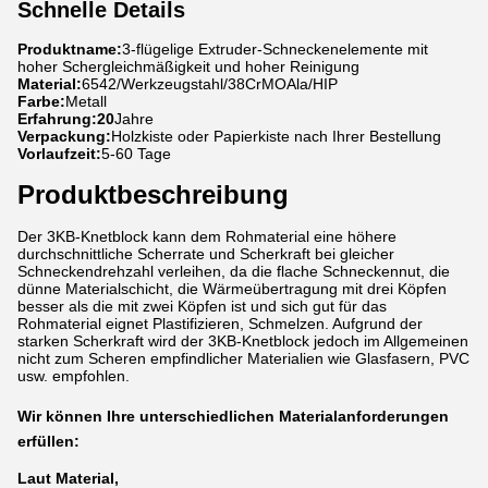
Schnelle Details
Produktname:
3-flügelige Extruder-Schneckenelemente mit
hoher Schergleichmäßigkeit und hoher Reinigung
Material:
6542/Werkzeugstahl/38CrMOAla/HIP
Farbe:
Metall
Erfahrung:20
Jahre
Verpackung:
Holzkiste oder Papierkiste nach Ihrer Bestellung
Vorlaufzeit:
5-60 Tage
Produktbeschreibung
Der 3KB-Knetblock kann dem Rohmaterial eine höhere
durchschnittliche Scherrate und Scherkraft bei gleicher
Schneckendrehzahl verleihen, da die flache Schneckennut, die
dünne Materialschicht, die Wärmeübertragung mit drei Köpfen
besser als die mit zwei Köpfen ist und sich gut für das
Rohmaterial eignet Plastifizieren, Schmelzen. Aufgrund der
starken Scherkraft wird der 3KB-Knetblock jedoch im Allgemeinen
nicht zum Scheren empfindlicher Materialien wie Glasfasern, PVC
usw. empfohlen.
Wir können Ihre unterschiedlichen Materialanforderungen
erfüllen:
Laut Material,