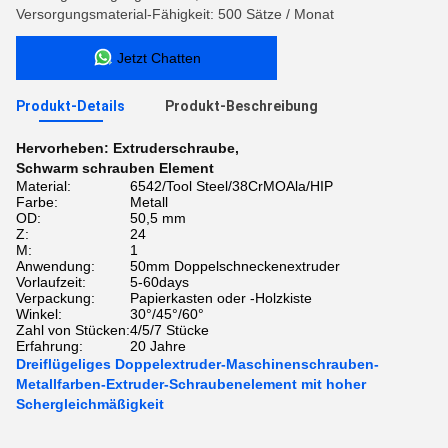
Versorgungsmaterial-Fähigkeit: 500 Sätze / Monat
Jetzt Chatten
Produkt-Details
Produkt-Beschreibung
Hervorheben:
Extruderschraube
,
Schwarm schrauben Element
Material:
6542/Tool Steel/38CrMOAla/HIP
Farbe:
Metall
OD:
50,5 mm
Z:
24
M:
1
Anwendung:
50mm Doppelschneckenextruder
Vorlaufzeit:
5-60days
Verpackung:
Papierkasten oder -Holzkiste
Winkel:
30°/45°/60°
Zahl von Stücken:
4/5/7 Stücke
Erfahrung:
20 Jahre
Dreiflügeliges Doppelextruder-Maschinenschrauben-
Metallfarben-Extruder-Schraubenelement mit hoher
Schergleichmäßigkeit