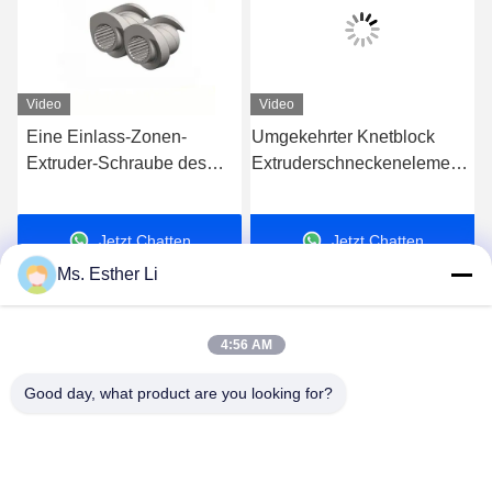
Video
Video
e
Eine Einlass-Zonen-
Umgekehrter Knetblock
Extruder-Schraube des
Extruderschneckenelemente
Kopf-SK, Extruder-
Bimetallschnecke mit
Maschine zerteilt 62.4mm
intensivem Scherdesign
Jetzt Chatten
Jetzt Chatten
Od-Schrauben-Segmente
für Extruder Leistritz-
Ms. Esther Li
Reihe
4:56 AM
Good day, what product are you looking for?
Nanjing Zhitian Mechanical And Electrical Co.,
Ltd.
info@njzhitian.com