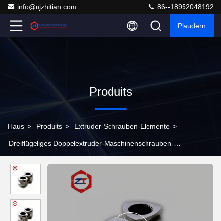
info@njzhitian.com
86--18952048192
Plaudern
Produits
Haus
>
Produits
>
Extruder-Schrauben-Elemente
>
Dreiflügeliges Doppelextruder-Maschinenschrauben-
Metallfarben-Extruder-Schraubenelement mit hoher
Schergleichmäßigkeit