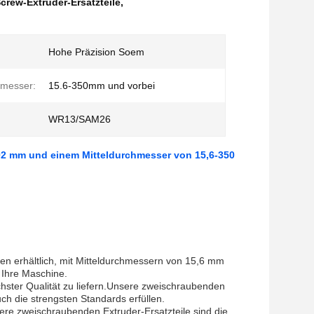
rew-Extruder-Ersatzteile
,
Hohe Präzision Soem
hmesser:
15.6-350mm und vorbei
WR13/SAM26
,02 mm und einem Mitteldurchmesser von 15,6-350
n erhältlich, mit Mitteldurchmessern von 15,6 mm
 Ihre Maschine.
chster Qualität zu liefern.Unsere zweischraubenden
ch die strengsten Standards erfüllen.
ere zweischraubenden Extruder-Ersatzteile sind die