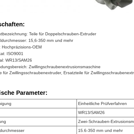
schaften:
tbezeichnung: Teile für Doppelschrauben-Extruder
aldurchmesser: 15,6-350 mm und mehr
l: Hochpräzisions-OEM
ikat: ISO9001
ial: WR13/SAM26
dungsbereich: Zwillingschraubenextrusionsmaschine
le für Zwillingsschraubenextruder, Ersatzteile für Zwillingsschraubenext
ische Parameter:
nigung
Einheitliche Prüfverfahren
WR13/SAM26
ung
Zwei-Schrauben-Extrusionsm
durchmesser
15.6-350 mm und mehr