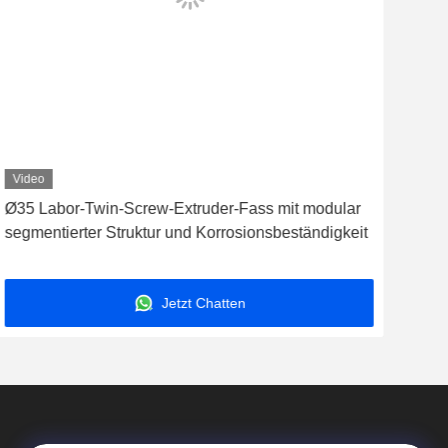
Video
Ø35 Labor-Twin-Screw-Extruder-Fass mit modular
Nick
segmentierter Struktur und Korrosionsbeständigkeit
Teil
HRC
Jetzt Chatten