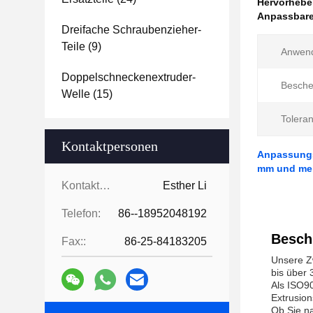
Hervorheb
Anpassbare 
Dreifache Schraubenzieher-
Teile
(9)
Anwen
Doppelschneckenextruder-
Besche
Welle
(15)
Tolera
Kontaktpersonen
Anpassungsf
mm und me
Kontaktpersonen:
Esther Li
Telefon:
86--18952048192
Besch
Fax::
86-25-84183205
Unsere Z
bis über 
Als ISO90
Extrusion
Ob Sie na