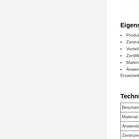
Eigen
Produk
Zentr
Vortei
Zertif
Mater
Anwen
Ersatztei
Techn
Beschei
Material
Anwend
Zentrum