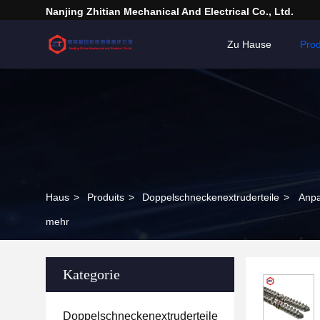
Nanjing Zhitian Mechanical And Electrical Co., Ltd.
Zu Hause
Pro
Haus
>
Produits
>
Doppelschneckenextruderteile
>
Anpa
mehr
Kategorie
Doppelschneckenextruderteile