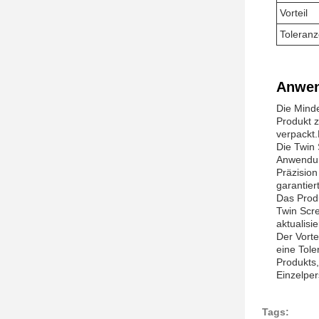
Vorteil
Toleran
Anwen
Die Minde
Produkt z
verpackt.
Die Twin 
Anwendun
Präzision
garantiert
Das Produ
Twin Scr
aktualisi
Der Vorte
eine Tole
Produkts,
Einzelper
Tags: