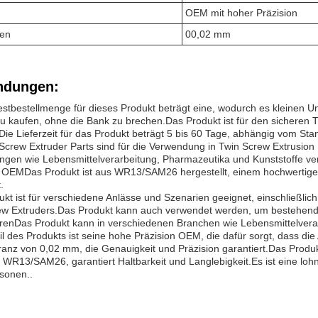
OEM mit hoher Präzision
zen
00,02 mm
dungen:
stbestellmenge für dieses Produkt beträgt eine, wodurch es kleinen U
u kaufen, ohne die Bank zu brechen.Das Produkt ist für den sicheren 
Die Lieferzeit für das Produkt beträgt 5 bis 60 Tage, abhängig vom S
Screw Extruder Parts sind für die Verwendung in Twin Screw Extrusion 
gen wie Lebensmittelverarbeitung, Pharmazeutika und Kunststoffe ve
 OEMDas Produkt ist aus WR13/SAM26 hergestellt, einem hochwertigen 
.
kt ist für verschiedene Anlässe und Szenarien geeignet, einschließlich
ew Extruders.Das Produkt kann auch verwendet werden, um bestehen
erenDas Produkt kann in verschiedenen Branchen wie Lebensmittelvera
il des Produkts ist seine hohe Präzision OEM, die dafür sorgt, dass die
ranz von 0,02 mm, die Genauigkeit und Präzision garantiert.Das Produkt
 WR13/SAM26, garantiert Haltbarkeit und Langlebigkeit.Es ist eine loh
sonen..