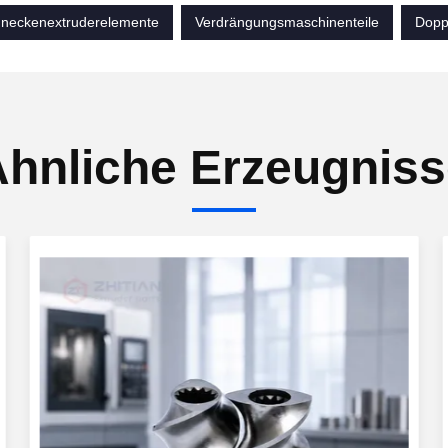
neckenextruderelemente
Verdrängungsmaschinenteile
Dopp
hnliche Erzeugnis