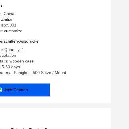
rchmesser von 15,6-350 mm und mehr
ls
n: China
Zhitian
: iso:9001
: customize
erschiffen-Ausdrücke
r Quantity: 1
quotation
tails: wooden case
: 5-60 days
terial-Fähigkeit: 500 Sätze / Monat
Jetzt Chatten