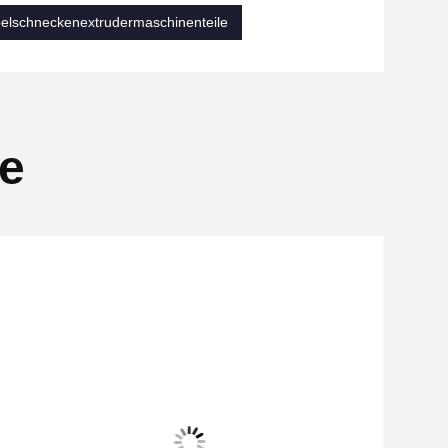
elschneckenextrudermaschinenteile
se