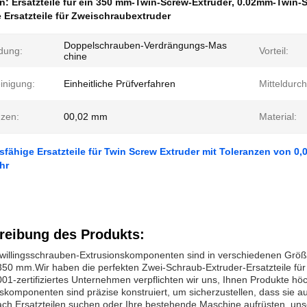
en:
Ersatzteile für ein 350 mm-Twin-Screw-Extruder
,
0.02mm-Twin-Sc
Ersatzteile für Zweischraubextruder
Doppelschrauben-Verdrängungs-Mas
dung:
Vorteil:
chine
inigung:
Einheitliche Prüfverfahren
Mitteldurc
nzen:
00,02 mm
Material:
ähige Ersatzteile für Twin Screw Extruder mit Toleranzen von 0
hr
reibung des Produkts:
willingsschrauben-Extrusionskomponenten sind in verschiedenen Größe
350 mm.Wir haben die perfekten Zwei-Schraub-Extruder-Ersatzteile für
01-zertifiziertes Unternehmen verpflichten wir uns, Ihnen Produkte hö
skomponenten sind präzise konstruiert, um sicherzustellen, dass sie au
ch Ersatzteilen suchen oder Ihre bestehende Maschine aufrüsten, uns