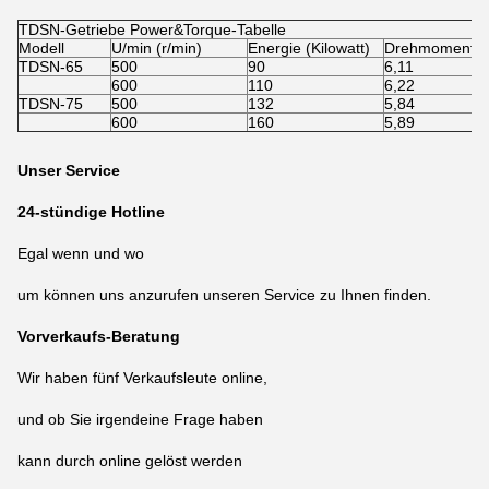
TDSN-Getriebe Power&Torque-Tabelle
Modell
U/min (r/min)
Energie (Kilowatt)
Drehmoment-G
TDSN-65
500
90
6,11
600
110
6,22
TDSN-75
500
132
5,84
600
160
5,89
Unser Service
24-stündige Hotline
Egal wenn und wo
um können uns anzurufen unseren Service zu Ihnen finden.
Vorverkaufs-Beratung
Wir haben fünf Verkaufsleute online,
und ob Sie irgendeine Frage haben
kann durch online gelöst werden