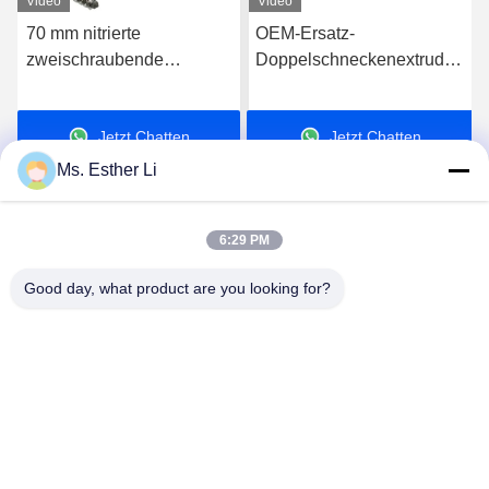
Video
Video
70 mm nitrierte
OEM-Ersatz-
zweischraubende
Doppelschneckenextruder-
Extruderfässer zur
Schneckenelemente für
stabilen
globale Extrusionssysteme
Jetzt Chatten
Jetzt Chatten
Temperaturregelung
Ms. Esther Li
6:29 PM
Good day, what product are you looking for?
Nanjing Zhitian Mechanical And Electrical Co.,
Ltd.
info@njzhitian.com
86--18952048192
Tianyuan-Gemeinschaft, Chunhua-Straße, Jiangning-
Bezirk, Nanjing, China.