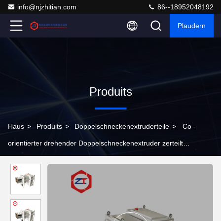
info@njzhitian.com
86--18952048192
Plaudern
Produits
Haus
>
Produits
>
Doppelschneckenextruderteile
>
Co -
orientierter drehender Doppelschneckenextruder zerteilt
Getriebe-bequeme Assemply-Extruder-Maschinen-
Plastikwiederverwertung