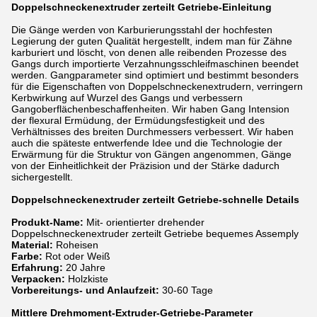
Doppelschneckenextruder zerteilt Getriebe-Einleitung
Die Gänge werden von Karburierungsstahl der hochfesten
Legierung der guten Qualität hergestellt, indem man für Zähne
karburiert und löscht, von denen alle reibenden Prozesse des
Gangs durch importierte Verzahnungsschleifmaschinen beendet
werden. Gangparameter sind optimiert und bestimmt besonders
für die Eigenschaften von Doppelschneckenextrudern, verringern
Kerbwirkung auf Wurzel des Gangs und verbessern
Gangoberflächenbeschaffenheiten. Wir haben Gang Intension
der flexural Ermüdung, der Ermüdungsfestigkeit und des
Verhältnisses des breiten Durchmessers verbessert. Wir haben
auch die späteste entwerfende Idee und die Technologie der
Erwärmung für die Struktur von Gängen angenommen, Gänge
von der Einheitlichkeit der Präzision und der Stärke dadurch
sichergestellt.
Doppelschneckenextruder zerteilt Getriebe-schnelle Details
Produkt-Name:
Mit- orientierter drehender
Doppelschneckenextruder zerteilt Getriebe bequemes Assemply
Material:
Roheisen
Farbe:
Rot oder Weiß
Erfahrung:
20 Jahre
Verpacken:
Holzkiste
Vorbereitungs- und Anlaufzeit:
30-60 Tage
Mittlere Drehmoment-Extruder-Getriebe-Parameter