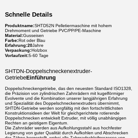
Schnelle Details
Produktname:
SHTD52N Pelletiermaschine mit hohem
Drehmoment und Getriebe PVC/PP/PE-Maschine
Material:
Gusseisen
Farbe:
Rot oder Blau
Erfahrung:20
Jahre
Verpackung:
Holzbox
Vorlaufzeit:
5-60 Tage
SHTDN-Doppelschneckenextruder-
Getriebe
Einführung
Doppelschneckengetriebe, das den neuesten Standard ISO1328,
die Präzision von zylindrischen Zahnrädern mit kugelförmiger
Evolvente und die Kombination unserer langjährigen Erfahrung
und Spezialität des Doppelschneckenextruders übernimmt,
SHTDN-Getriebe werden sorgfältig mit den fortschrittlichsten
Konstruktionsideen der Welt für gleichgerichtete rotierende
Doppelschnecken entwickelt Extruder, mit völlig unabhängigen
Rechten an geistigem Eigentum.
Die Zahnräder werden aus Aufkohlungsstahl aus hochfester
Legierung von guter Qualität durch Aufkohlen und Abschrecken
der Zähne hergestellt, wobei alle Zahnradschleifprozesse von