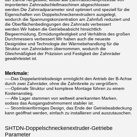
importierten Zahnradschleifmaschinen abgeschlossen
werden.Die Zahnradparameter sind optimiert und speziell für die
Eigenschaften von Doppelschneckenextrudern ausgelegt,
wodurch die Spannungskonzentration am Zahnfuß reduziert und
die Oberflächenbedingungen des Zahnrads verbessert
werden.Wir haben die Getriebeabsicht hinsichtlich
Biegeermüdung, Ermüdungsfestigkeit und Verhältnis des großen
Durchmessers verbessert.Wir haben auch die neueste
Designidee und Technologie der Wärmebehandlung für die
Struktur von Zahnrädern übernommen, wodurch die
Gleichmäßigkeit der Präzision und Festigkeit der Zahnräder
gewährleistet ist.
Merkmale:
----Das Doppelantriebsdesign ermöglicht den Antrieb der B-Achse
durch zwei Zahnräder, ohne die Zahnbreite zu vergrößern.
----Optimale Struktur und komplexe Montage führen zu einem
Kostenanstieg.
----Alle Lager stammen von weltweit anerkannten Marken,
sodass das Ausgangsdrehmoment stabiler ist.
--- Stromlinienförmiges Design, das Ende der Getriebeabdeckung
kann geöffnet werden, einfach zu installieren und auszutauschen.
SHTDN-Doppelschneckenextruder-Getriebe
Parameter