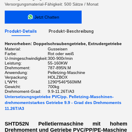
Versorgungsmaterial-Fähigkeit: 500 Sätze / Monat
Jetzt Chatten
Produkt-Details
Produkt-Beschreibung
Hervorheben:
Doppelschraubengetriebe
,
Extrudergetriebe
Material:
Gusseisen
Farbe:
Rot oder weiß
U-/mingeschwindigkeit:
300-900r/min
Leistung:
55-160KW
Drehmoment:
787-895N.M
Anwendung:
Pelletzing-Maschine
Verpackung:
HOLZBOX
L*W*H:
1290*546*560MM
Gewicht:
700kg
Drehmoment-Grad:
9.9-11.26T/A3
Untersetzungsgetriebe PVC/pp. Pelletzing-Maschinen-
drehmomentstarkes Getriebe 9.9 - Grad des Drehmoments
11.26T/A3
SHTD52N Pelletiermaschine mit hohem
Drehmoment und Getriebe PVC/PP/PE-Maschine