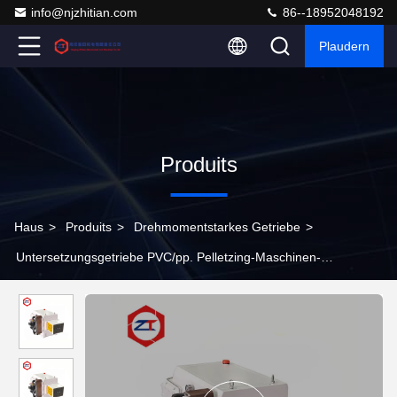
info@njzhitian.com
86--18952048192
Plaudern
Produits
Haus
>
Produits
>
Drehmomentstarkes Getriebe
>
Untersetzungsgetriebe PVC/pp. Pelletzing-Maschinen-
drehmomentstarkes Getriebe 9.9 - Grad des Drehmoments
11.26T/A3