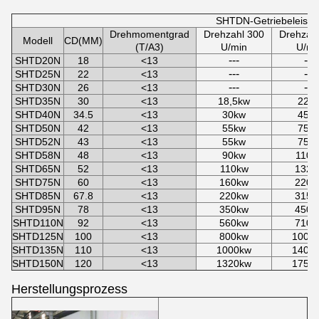
SHTDN-Getriebeleistu
Drehmomentgrad
Drehzahl 300
Drehzah
Modell
CD(MM)
(T/A3)
U/min
U/mi
---
---
SHTD20N
18
<13
---
---
SHTD25N
22
<13
---
---
SHTD30N
26
<13
SHTD35N
30
<13
18,5kw
22k
SHTD40N
34.5
<13
30kw
45k
SHTD50N
42
<13
55kw
75k
SHTD52N
43
<13
55kw
75k
SHTD58N
48
<13
90kw
110k
SHTD65N
52
<13
110kw
132k
SHTD75N
60
<13
160kw
220k
SHTD85N
67.8
<13
220kw
315k
SHTD95N
78
<13
350kw
450k
SHTD110N
92
<13
560kw
710k
SHTD125N
100
<13
800kw
1000
SHTD135N
110
<13
1000kw
1400
SHTD150N
120
<13
1320kw
1750
Herstellungsprozess