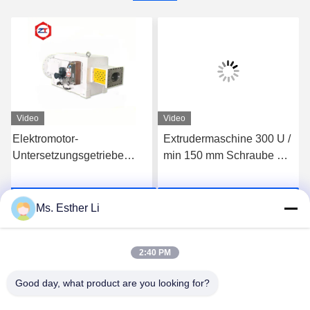
Video
Video
Elektromotor-
Extrudermaschine 300 U /
Untersetzungsgetriebe
min 150 mm Schraube mit
Gusseisen 13 Drehmoment
hohem Drehmoment
1750 kW 400 U / min
Getriebe Fahrmotor
Jetzt Chatten
Jetzt Chatten
Doppelschraubengetriebe
Getriebe
Ms. Esther Li
Untersetzungsgetriebetypen
2:40 PM
Good day, what product are you looking for?
Nanjing Zhitian Mechanical And Electrical Co.,