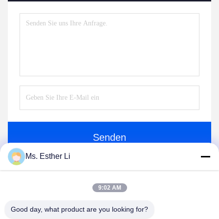
Senden
Ms. Esther Li
9:02 AM
Good day, what product are you looking for?
Nanjing Zhitian Mechanical And Electrical Co.,