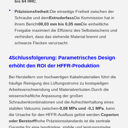
bis 64 HRC
.
Präzisionsfreiheit:
Die einseitige Freiheit zwischen der
Schraube und dem
Extruderfass
Die Kommission hat in
ihrem Bericht
00,03 mm bis 0,05 mm
Die einheitliche
Freigabe maximiert die Effizienz des Selbstwischens und
verhindert, dass das stehende Material brennt und
schwarze Flecken verursacht.
4Schlussfolgerung: Parametrisches Design
erhöht den ROI der HFFR-Produktion
Bei Herstellern von hochwertigen Kabelmaterialien führt die
häufige Reinigung des Lüftungsstroms zu kostspieligen
Arbeitsverschwendung und Materialverlusten.Durch die
wissenschaftliche Anpassung der großen
Schraubenkombinationen und die Aufrechterhaltung eines
stabilen Vakuums zwischen
-0,08 MPa und -0,1 MPa
, kann
die Ursache für den HFFR-Ausfluss gelöst werden.
Coperion
oder Berstorff
hohe Präzisionsstandards ist die zentrale
Garantie für eine langfristige, stabile und leistungsstarke